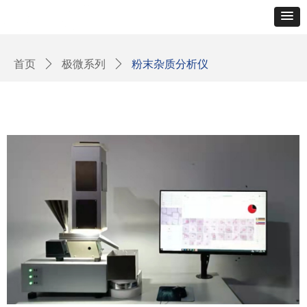
首页
ꄲ
极微系列
ꄲ
粉末杂质分析仪